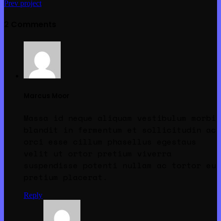
Prev project
2 Comments
Marcus Moor
Massa id neque aliquam vestibulum morbi
blandit in fermentum et sollicitudin ac
orci esse cillum phasellus egestaus
velit ut ortor pretium viverra
suspendisse potenti nullam ac tortor eu
pretium placerat.
Reply