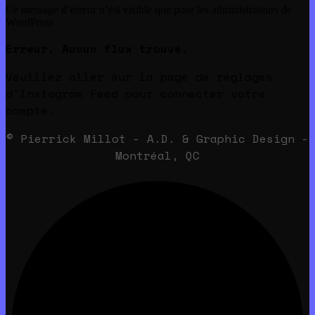
Ce message d’erreur n’est visible que pour les administrateurs de
WordPress
Erreur. Aucun flux trouvé.
Veuillez aller sur la page de réglages
d‘Instagram Feed pour connecter votre
compte.
© Pierrick Millot - A.D. & Graphic Design -
Montréal, QC