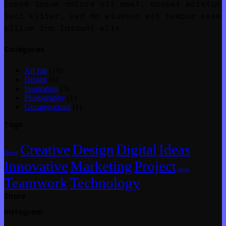
Lorem ipsum dolors sit amet, conset ectetur
isci eliter, sed do eiusmod est tempor esse
cillum inc ididunt elis.
Catégories
Art fair
(10)
Design
(6)
Inspiration
(3)
Photography
(1)
Uncategorized
(1)
Tags
Creative
Design
Digital
Ideas
Brand
Innovative
Marketing
Project
team
Teamwork
Technology
Share
Instagram