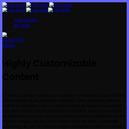
work (home)
say hello
2020-01-29
Design
Highly Customizable
Content
Ut enim ad minim veniam, quis nostrud exercitation ullamco laboris
nisi ut aliquip ex ea commodo consequat. Duis aute irure dolor in
enderit in voluptate velit esse cillum dolore eu fugiat nulla pariatur
excepteur sint occaecat cupidatat non proident. Lorem ipsum dolor
sit amet tetur iscing elit, sed do eiusmod tempor incididunt ut labore
et dolore magna aliqua. Lorem ipsum dolor sit amet, consectetur
adipiscing elit, sed do eiusmo tempor incididunt ut labore et dolore