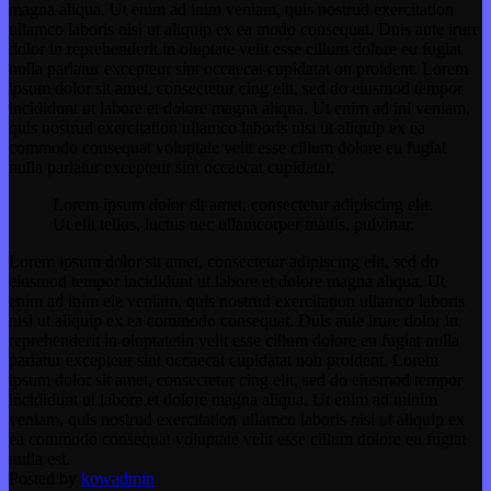
magna aliqua. Ut enim ad inim veniam, quis nostrud exercitation
ullamco laboris nisi ut aliquip ex ea modo consequat. Duis aute irure
dolor in reprehenderit in oluptate velit esse cillum dolore eu fugiat
nulla pariatur excepteur sint occaecat cupidatat on proident. Lorem
ipsum dolor sit amet, consectetur cing elit, sed do eiusmod tempor
incididunt ut labore et dolore magna aliqua. Ut enim ad ini veniam,
quis nostrud exercitation ullamco laboris nisi ut aliquip ex ea
commodo consequat voluptate velit esse cillum dolore eu fugiat
nulla pariatur excepteur sint occaecat cupidatat.
Lorem ipsum dolor sit amet, consectetur adipiscing elit.
Ut elit tellus, luctus nec ullamcorper mattis, pulvinar.
Lorem ipsum dolor sit amet, consectetur adipiscing elit, sed do
eiusmod tempor incididunt ut labore et dolore magna aliqua. Ut
enim ad inim ele veniam, quis nostrud exercitation ullamco laboris
nisi ut aliquip ex ea commodo consequat. Duis aute irure dolor in
reprehenderit in oluptatetin velit esse cillum dolore eu fugiat nulla
pariatur excepteur sint occaecat cupidatat non proident. Lorem
ipsum dolor sit amet, consectetur cing elit, sed do eiusmod tempor
incididunt ut labore et dolore magna aliqua. Ut enim ad minim
veniam, quis nostrud exercitation ullamco laboris nisi ut aliquip ex
ea commodo consequat voluptate velit esse cillum dolore eu fugiat
nulla est.
Posted by
kowadmin