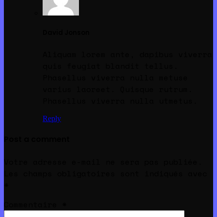
David Jonson
Aliquam lorem ante, dapibus viverra
quis feugiat blandit tellus.
Phasellus viverra nulla metuse
varius laoreet. Quisque rutrum.
Phasellus viverra nulla utmetus.
Reply
Post a comment
Votre adresse e-mail ne sera pas publiée.
Les champs obligatoires sont indiqués avec
*
Commentaire
*